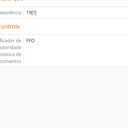
existência
19[?]
controle
ificador de
FYO
utoridade
ivística de
cumentos