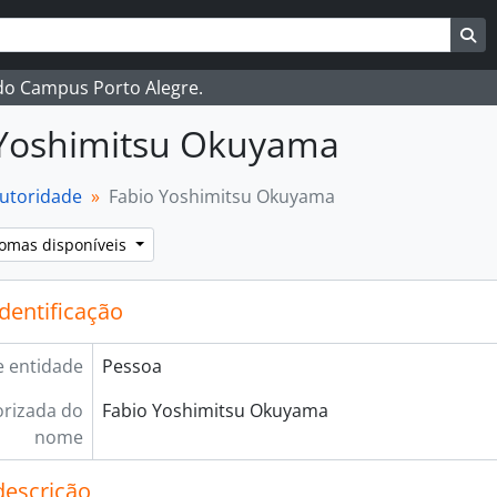
ar
es de busca
Bu
 do Campus Porto Alegre.
 Yoshimitsu Okuyama
autoridade
Fabio Yoshimitsu Okuyama
iomas disponíveis
identificação
e entidade
Pessoa
rizada do
Fabio Yoshimitsu Okuyama
nome
descrição