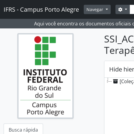
Skip to main content
Busc
IFRS - Campus Porto Alegre
Opçõ
Navegar
Aqui você encontra os documentos oficiais
SSI_AC
Terapê
Hide hie
[Coleç
Busca rápida