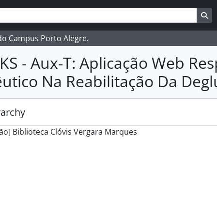
ar
es de busca
Bu
 do Campus Porto Alegre.
KS - Aux-T: Aplicação Web Res
utico Na Reabilitação Da Degl
rarchy
ão] Biblioteca Clóvis Vergara Marques