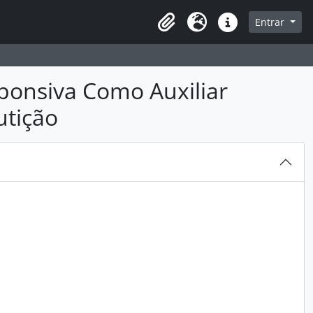
sque na página de navegação
Entrar
Idioma
Atalhos
ponsiva Como Auxiliar
utição