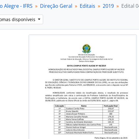
[Subséries] 2020
 Alegre - IFRS
Direção Geral
Editais
2019
Edital 
[Subséries] 2021
[Subséries] 2022
iomas disponíveis
[Subséries] 2023
[Séries] Instruções Normativas
[Séries] Ordens de serviço
[Séries] Portarias
bfundos] Diretoria de Extensão
bfundos] Diretoria de Gestão de Pessoas
bfundos] Diretoria de Pesquisa, Pós-Graduação e Inovação
ubfundos] Núcleo de Memória