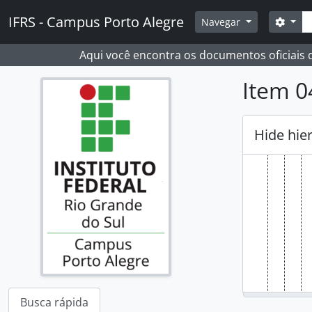
Skip to main content
Busc
IFRS - Campus Porto Alegre
Opçõ
Navegar
Aqui você encontra os documentos oficiais
Item 0
Hide hie
Busca rápida