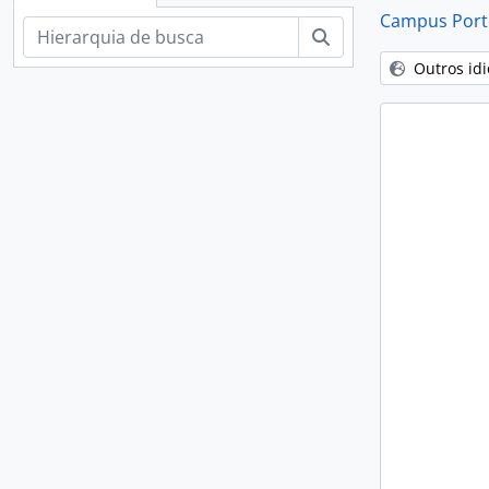
Campus Porto
Buscar
Outros id
[Su
[Su
[Su
[S