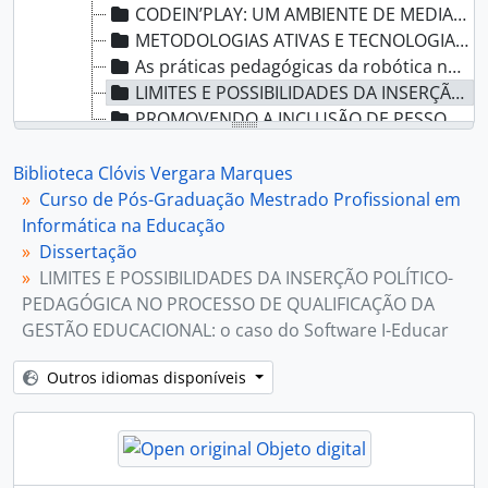
CODEIN’PLAY: UM AMBIENTE DE MEDIAÇÃO DO ERRO A PARTIR DA AVALIAÇÃO DE EXERCÍCIOS DE PROGRAMAÇÃO DE COMPUTADORES
METODOLOGIAS ATIVAS E TECNOLOGIAS DIGITAIS: POSSIBILIDADES PARA INOVAR A PRÁTICA EDUCACIONAL
As práticas pedagógicas da robótica na educação básica
LIMITES E POSSIBILIDADES DA INSERÇÃO POLÍTICO-PEDAGÓGICA NO PROCESSO DE QUALIFICAÇÃO DA GESTÃO EDUCACIONAL: o caso do Software I-Educar
PROMOVENDO A INCLUSÃO DE PESSOAS COM DEFICIÊNCIA NO MOVIMENTO MAKER: UM CURSO MOOC ACESSÍVEL PARA A FABRICAÇÃO DE TECNOLOGIA ASSISTIVA
LEARNING ANALYTICS E GESTÃO EDUCACIONAL COM QUALIDADE – UM ESTUDO DE CASO
A ATUAÇÃO DOS TUTORES NOS PROCESSOS DE ENSINO E APRENDIZAGEM NA EAD: AÇÕES DE MELHORIA E ORIENTAÇÃO QUE IMPACTAM A APRENDIZAGEM DISCENTE
Biblioteca Clóvis Vergara Marques
O USO DE TECNOLOGIAS MÓVEIS PARA AUXILIAR NA APRENDIZAGEM DE ESTUDANTES COM DISCALCULIA
Curso de Pós-Graduação Mestrado Profissional em
EDUCAÇÃO FINANCEIRA NO ENSINO MÉDIO: UMA PROPOSTA ASSISTIDA POR JOGOS SÉRIOS
Informática na Educação
ITILEDU: adaptação da ITIL® V3 para auxiliar o docente no planejamento das TDIC no processo de ensino e aprendizagem.
Dissertação
AUTONOMIA MORAL NO TRÂNSITO: É POSSÍVEL CONTRIBUIR A PARTIR DE UM CURSO DE CURTA DURAÇÃO?
LIMITES E POSSIBILIDADES DA INSERÇÃO POLÍTICO-
MAAGICA: Modelo para Autorregulação da Aprendizagem e Gamificação Intencional de Conteúdos e Atividades
PEDAGÓGICA NO PROCESSO DE QUALIFICAÇÃO DA
GESTÃO PEDAGÓGICA ESCOLAR APOIADA NO USO DAS TECNOLOGIAS DIGITAIS: O CASO DE UMA ESCOLA DE EDUCAÇÃO INFANTIL MUNICIPAL EM GRAVATAÍ/RS
GESTÃO EDUCACIONAL: o caso do Software I-Educar
Outros idiomas disponíveis