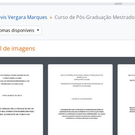
lóvis Vergara Marques
Curso de Pós-Graduação Mestrado 
iomas disponíveis
l de imagens
rar o slide atual deste carrossel, o título da descrição ex