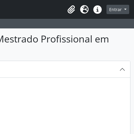
sque na página de navegação
Entrar
Idioma
Atalhos
estrado Profissional em