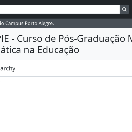
ar
es de busca
Bu
 do Campus Porto Alegre.
E - Curso de Pós-Graduação M
ática na Educação
rarchy
.