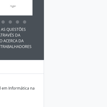
 da descrição deste objeto digital será aberta. O texto deste
 AS QUESTÕES
ATRAVÉS DA
O ACERCA DA
A TRABALHADORES
 em Informática na