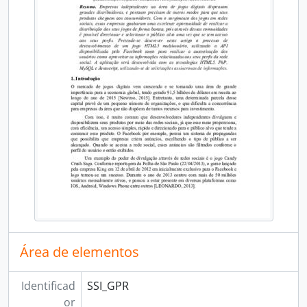
GARF: PREVENÇÃO CONTRA ATAQUES USANDO HONEYPOTS
FERRAMENTA PARA APOIO À AUDIODESCRIÇÃO NO MOODLE
PROPOSTA DE UM SOFTWARE PARA GERENCIAMENTO DE FICHA DE TREINAMENTO PARA PEQUENAS ACADEMIAS
DESENVOLVIMENTO DE UM SISTEMA MÓVEL DE APOIO À DECISÃO CLÍNICA COM O USO DE COMPUTAÇÃO COGNITIVA
TEM JOGO - UMA PLATAFORMA WEB PARA EMPRESAS DE LOCAÇÃO DE QUADRAS POLIESPORTIVAS
SISTEMA DE GESTÃO FINANCEIRA PARA MICROEMPREENDEDOR INDIVIDUAL (MEI)
MACHINE LEARNING COMO FERRAMENTA DE AUXÍLIO NA PREDIÇÃO DE RENDIMENTO DE ALUNOS DO CURSO DE SISTEMAS PARA INTERNET
Aeon Space: protótipo de um jogo Shoot ‘em up com ferramentas de baixo custo de licenciamento
Sistema para Gerenciamento de Armários Conectados em Ambientes Colaborativos - FabLocker
Aplicativo MeGuia: Traçando Rotas Acessíveis no Espaço Urbano
Curso de Pós-Graduação Mestrado Profissional em Informática na Educação
Área de elementos
Identificad
SSI_GPR
or