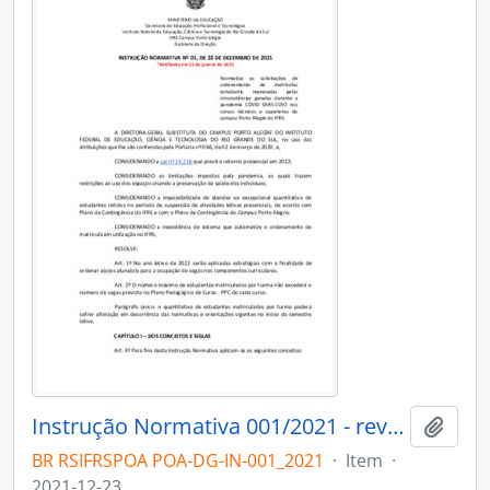
Instrução Normativa 001/2021 - revogado
Adici
BR RSIFRSPOA POA-DG-IN-001_2021
·
Item
·
2021-12-23