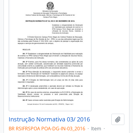
Instrução Normativa 03/ 2016
Adici
BR RSIFRSPOA POA-DG-IN-03_2016
·
Item
·