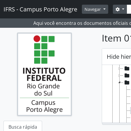
Skip to main content
Busc
IFRS - Campus Porto Alegre
Opçõ
Navegar
[Fundo
[S
Aqui você encontra os documentos oficiais
[S
[Su
Item 0
[S
[Su
Hide hie
Busca rápida