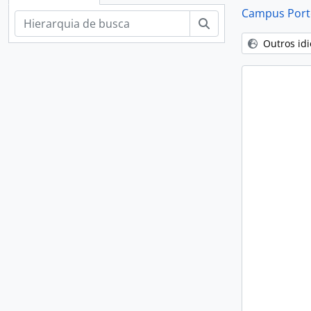
Campus Porto
Buscar
Outros id
[Su
[Su
[Su
[S