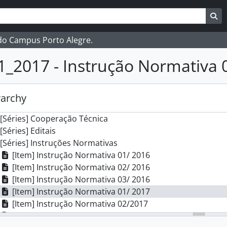
ar
es de busca
Bu
s] Campus Porto Alegre - IFRS
ubfundos] Comissão Interna de Saúde, Segurança e Prevenç
 do Campus Porto Alegre.
ubfundos] Comissão Local do Programa de Acompanhament
bfundos] Comissão Própria de Avaliação Local
1_2017 - Instrução Normativa 
ubfundos] Conselho do Campus Porto Alegre
bfundos] Direção Geral
[Séries] Cerimônias
rarchy
[Séries] Boletim de serviço
[Séries] Cooperação Técnica
[Séries] Editais
[Séries] Instruções Normativas
[Item] Instrução Normativa 01/ 2016
[Item] Instrução Normativa 02/ 2016
[Item] Instrução Normativa 03/ 2016
[Item] Instrução Normativa 01/ 2017
[Item] Instrução Normativa 02/2017
[Item] Instrução Normativa 03/2017