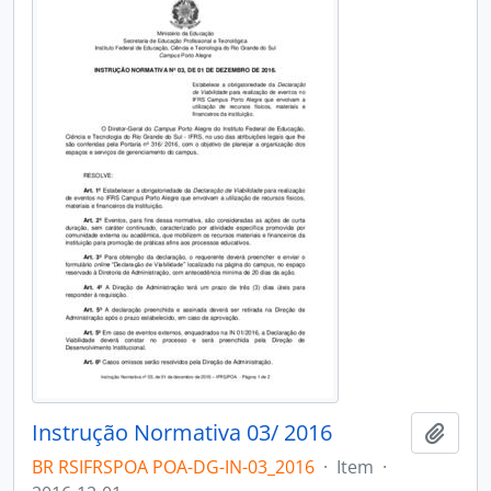
Instrução Normativa 03/ 2016
Adici
BR RSIFRSPOA POA-DG-IN-03_2016
·
Item
·