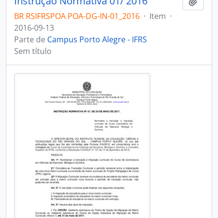
Instrução Normativa 01/ 2016
Adici
BR RSIFRSPOA POA-DG-IN-01_2016
·
Item
·
2016-09-13
Parte de
Campus Porto Alegre - IFRS
Sem título