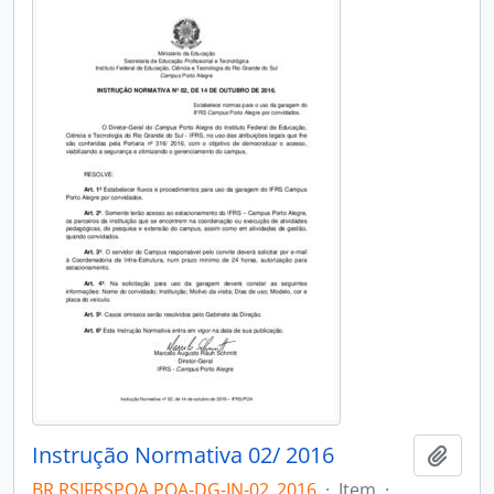
Instrução Normativa 02/ 2016
Adici
BR RSIFRSPOA POA-DG-IN-02_2016
·
Item
·