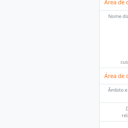
Área de 
Nome do
cus
Área de 
Âmbito e
D
re