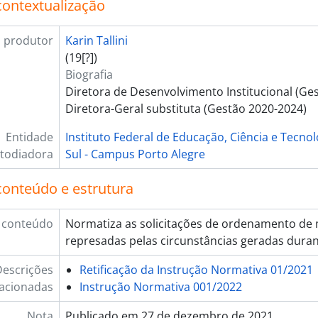
contextualização
 produtor
Karin Tallini
(19[?])
Biografia
Diretora de Desenvolvimento Institucional (Ge
Diretora-Geral substituta (Gestão 2020-2024)
Entidade
Instituto Federal de Educação, Ciência e Tecno
todiadora
Sul - Campus Porto Alegre
conteúdo e estrutura
 conteúdo
Normatiza as solicitações de ordenamento de 
represadas pelas circunstâncias geradas dura
escrições
Retificação da Instrução Normativa 01/2021
lacionadas
Instrução Normativa 001/2022
Nota
Publicado em 27 de dezembro de 2021.