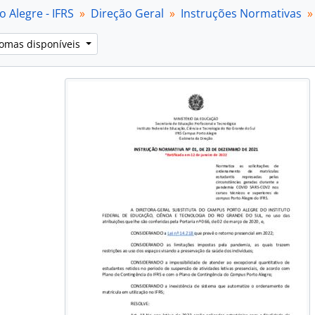
[Séries] Ordens de serviço
 Alegre - IFRS
Direção Geral
Instruções Normativas
[Séries] Portarias
bfundos] Diretoria de Extensão
iomas disponíveis
bfundos] Diretoria de Gestão de Pessoas
bfundos] Diretoria de Pesquisa, Pós-Graduação e Inovação
ubfundos] Núcleo de Memória