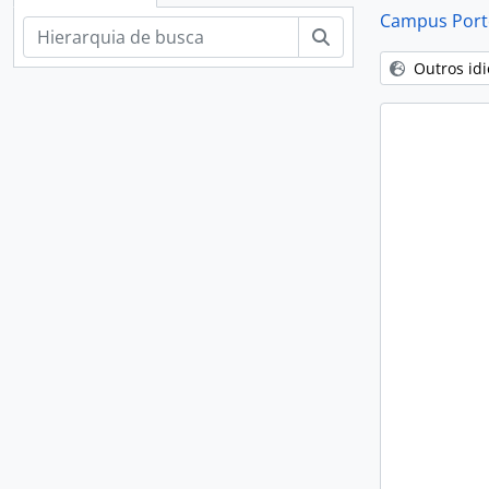
Campus Porto
Buscar
[Su
Outros id
[Su
[Su
[S