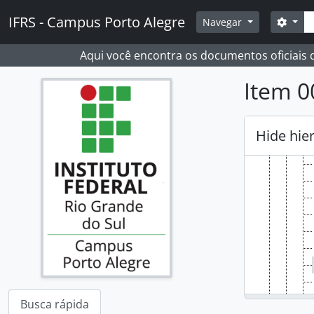
Skip to main content
[S
Busc
IFRS - Campus Porto Alegre
Opçõ
Navegar
[Su
Aqui você encontra os documentos oficiais
Item 0
Hide hie
Busca rápida