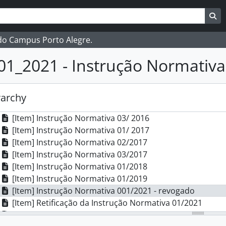
ubfundos] Conselho do Campus Porto Alegre
ar
es de busca
Bu
bfundos] Direção Geral
[Séries] Cerimônias
 do Campus Porto Alegre.
[Séries] Boletim de serviço
[Séries] Cooperação Técnica
01_2021 - Instrução Normativa
[Séries] Editais
[Séries] Instruções Normativas
[Item] Instrução Normativa 01/ 2016
rarchy
[Item] Instrução Normativa 02/ 2016
[Item] Instrução Normativa 03/ 2016
[Item] Instrução Normativa 01/ 2017
[Item] Instrução Normativa 02/2017
[Item] Instrução Normativa 03/2017
[Item] Instrução Normativa 01/2018
[Item] Instrução Normativa 01/2019
[Item] Instrução Normativa 001/2021 - revogado
[Item] Retificação da Instrução Normativa 01/2021
[Item] Instrução Normativa 001/2022