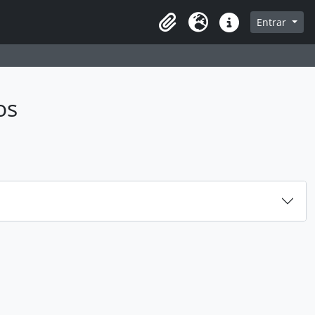
sque na página de navegação
Entrar
Idioma
Ligações rápidas
os