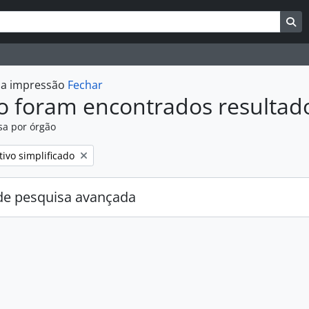
uisar
es de busca
Bu
r a impressão
Fechar
o foram encontrados resultad
sa por órgão
:
tivo simplificado
e pesquisa avançada