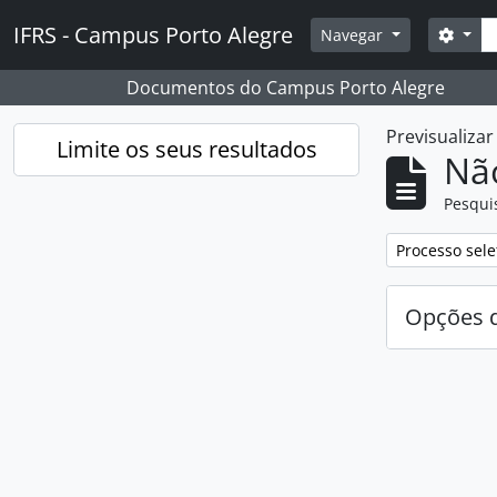
Skip to main content
Pesq
IFRS - Campus Porto Alegre
Opçõ
Navegar
Documentos do Campus Porto Alegre
Previsualiza
Limite os seus resultados
Nã
Pesqui
Remover filtro
Processo sele
Opções d