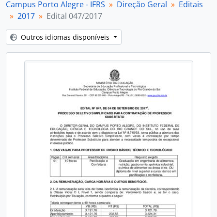
Campus Porto Alegre - IFRS
Direção Geral
Editais
[Item] Edital 051/2017
2017
Edital 047/2017
[Subséries] 2018
[Subséries] 2019
Outros idiomas disponíveis
[Subséries] 2020
[Subséries] 2021
[Subséries] 2022
[Subséries] 2023
[Séries] Instruções Normativas
[Séries] Ordens de serviço
[Séries] Portarias
[Subfundos] Diretoria de Extensão
[Subfundos] Diretoria de Gestão de Pessoas
[Subfundos] Diretoria de Pesquisa, Pós-Graduação e Inovação
[Subfundos] Núcleo de Memória