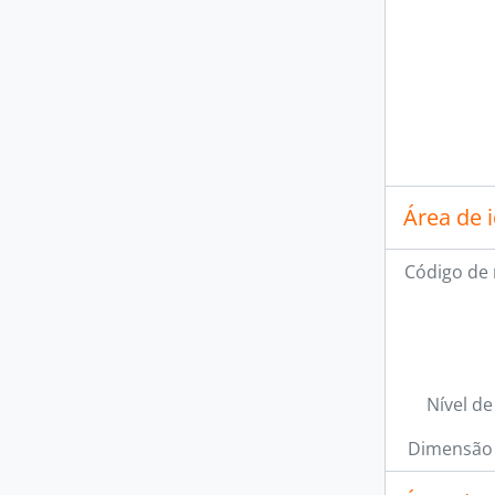
[Su
[Su
[Su
[S
Área de 
Código de 
Nível de
Dimensão 