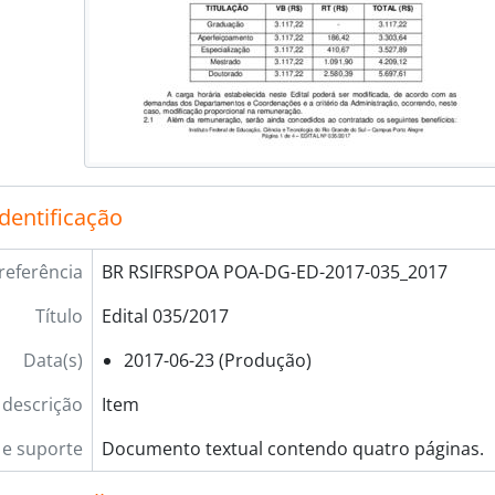
[Subséries] 2023
[Séries] Instruções Normativas
[Séries] Ordens de serviço
[Séries] Portarias
bfundos] Diretoria de Extensão
bfundos] Diretoria de Gestão de Pessoas
bfundos] Diretoria de Pesquisa, Pós-Graduação e Inovação
ubfundos] Núcleo de Memória
identificação
referência
BR RSIFRSPOA POA-DG-ED-2017-035_2017
Título
Edital 035/2017
Data(s)
2017-06-23 (Produção)
 descrição
Item
e suporte
Documento textual contendo quatro páginas.