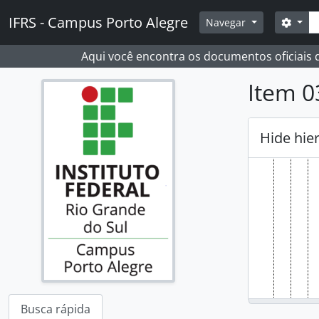
Skip to main content
Busc
IFRS - Campus Porto Alegre
Opçõ
Navegar
Aqui você encontra os documentos oficiais
Item 0
Hide hie
Busca rápida