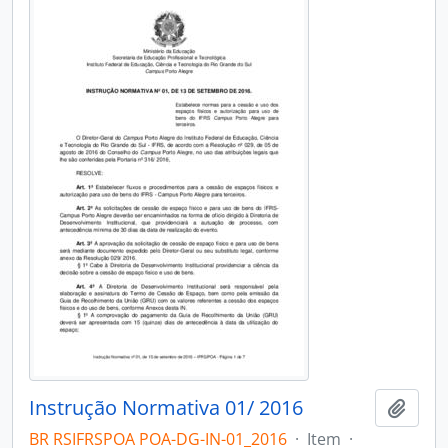
Instrução Normativa 01/ 2016
Adici
BR RSIFRSPOA POA-DG-IN-01_2016
·
Item
·