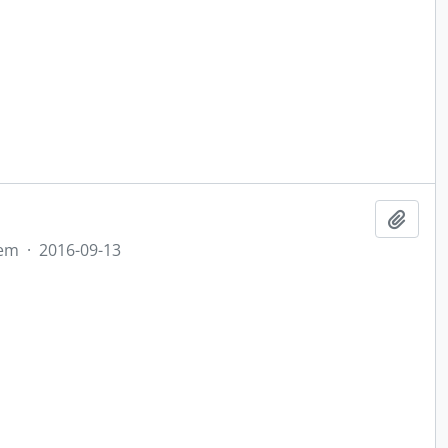
Adici
tem
·
2016-09-13