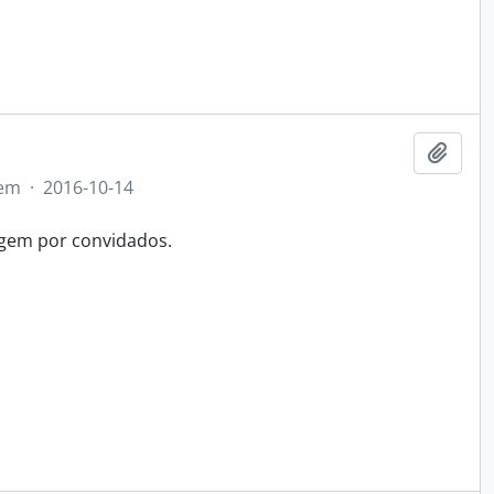
Adici
tem
·
2016-10-14
agem por convidados.