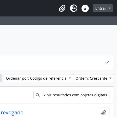
sque na página de navegação
Entrar
Idioma
Atalhos
Ordenar por: Código de referência
Ordem: Crescente
Exibir resultados com objetos digitais
- revogado
Adici