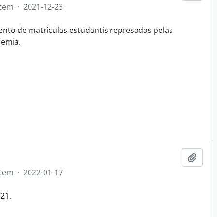
Item
·
2021-12-23
nto de matrículas estudantis represadas pelas
demia.
Adici
Item
·
2022-01-17
21.