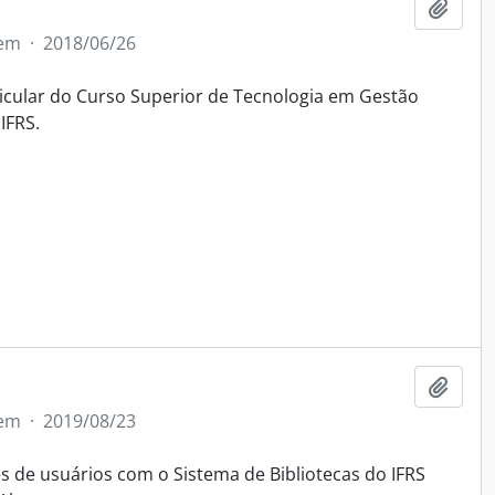
Adici
tem
·
2018/06/26
icular do Curso Superior de Tecnologia em Gestão
IFRS.
Adici
tem
·
2019/08/23
 de usuários com o Sistema de Bibliotecas do IFRS