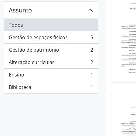
Assunto
Todos
Gestão de espaços físicos
5
, 5 resultados
Gestão de patrimônio
2
, 2 resultados
Alteração curricular
2
, 2 resultados
Ensino
1
, 1 resultados
Biblioteca
1
, 1 resultados