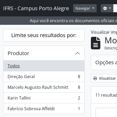
Skip to main content
Busc
IFRS - Campus Porto Alegre
Opçõ
Navegar
Aqui você encontra os documentos oficiais
Visualizar i
Limite seus resultados por:
Mo
Descriç
Produtor
Opções 
Todos
Direção Geral
8
Visualizar
, 8 resultados
Marcelo Augusto Rauh Schmitt
8
, 8 resultados
11 resulta
Karin Tallini
2
, 2 resultados
Fabrício Sobrosa Affeldt
1
, 1 resultados