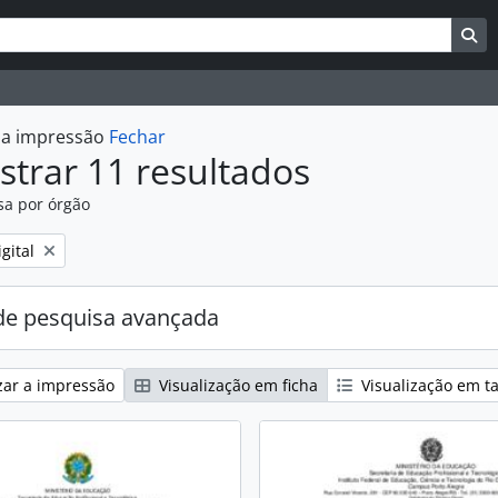
uisar
es de busca
Bu
r a impressão
Fechar
trar 11 resultados
sa por órgão
:
gital
e pesquisa avançada
zar a impressão
Visualização em ficha
Visualização em t