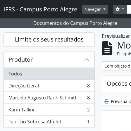
Skip to main content
Pesq
IFRS - Campus Porto Alegre
Opçõ
Navegar
Documentos do Campus Porto Alegre
Previsualiza
Limite os seus resultados
Mos
Pesqui
Produtor
Remover filtro
Com objeto di
Todos
Opções d
Direção Geral
8
, 8 resultados
Marcelo Augusto Rauh Schmitt
8
, 8 resultados
Previsuali
Karin Tallini
2
, 2 resultados
Fabrício Sobrosa Affeldt
1
, 1 resultados