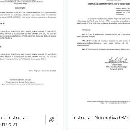
 da Instrução
Instrução Normativa 03/2
Adicionar à área de transferência
 01/2021