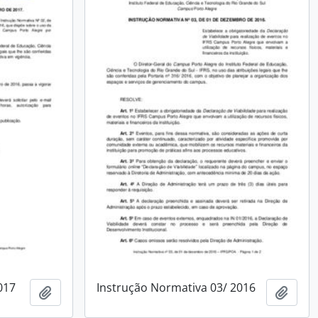
017
Instrução Normativa 03/ 2016
Adicionar à área de transferência
Adici