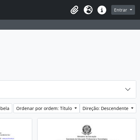
sque na página de navegação
Entrar
Idioma
Ligações rápidas
abela
Ordenar por ordem: Título
Direção: Descendente