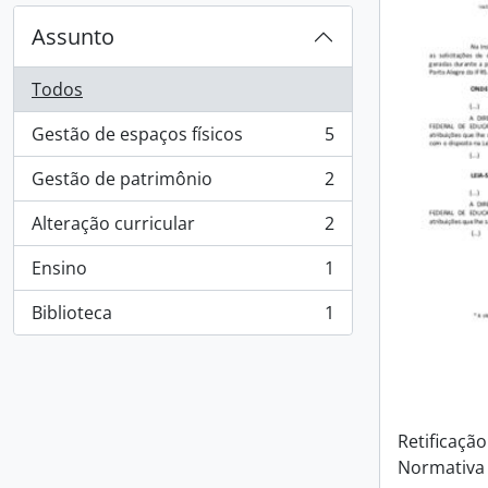
Assunto
Todos
Gestão de espaços físicos
5
, 5 resultados
Gestão de patrimônio
2
, 2 resultados
Alteração curricular
2
, 2 resultados
Ensino
1
, 1 resultados
Biblioteca
1
, 1 resultados
Retificação
Normativa