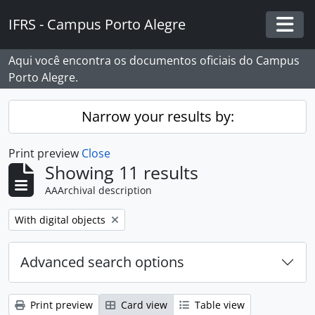
Skip to main content
IFRS - Campus Porto Alegre
Togg
Aqui você encontra os documentos oficiais do Campus
Porto Alegre.
Narrow your results by:
Print preview
Close
Showing 11 results
AAArchival description
Remove filter:
With digital objects
Advanced search options
Print preview
Card view
Table view