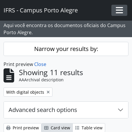
Skip to main content
IFRS - Campus Porto Alegre
Togg
Aqui você encontra os documentos oficiais do Campus
Porto Alegre.
Narrow your results by:
Print preview
Close
Showing 11 results
AAArchival description
Remove filter:
With digital objects
Advanced search options
Print preview
Card view
Table view