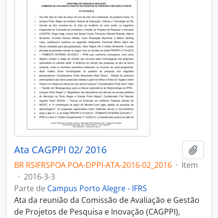
Ata CAGPPI 02/ 2016
Adici
BR RSIFRSPOA POA-DPPI-ATA-2016-02_2016
·
Item
·
2016-3-3
Parte de
Campus Porto Alegre - IFRS
Ata da reunião da Comissão de Avaliação e Gestão
de Projetos de Pesquisa e Inovação (CAGPPI),