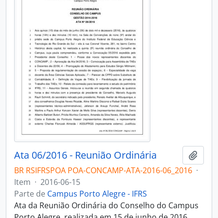
Ata 06/2016 - Reunião Ordinária
Adici
BR RSIFRSPOA POA-CONCAMP-ATA-2016-06_2016
·
Item
·
2016-06-15
Parte de
Campus Porto Alegre - IFRS
Ata da Reunião Ordinária do Conselho do Campus
Porto Alegre, realizada em 15 de junho de 2016.