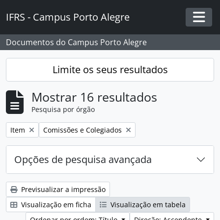
Skip to main content
IFRS - Campus Porto Alegre
Togg
Documentos do Campus Porto Alegre
Limite os seus resultados
Mostrar 16 resultados
Pesquisa por órgão
Remover filtro:
Remover filtro:
Item
Comissões e Colegiados
Opções de pesquisa avançada
Previsualizar a impressão
Visualização em ficha
Visualização em tabela
Ordenar por ordem: Título
Direção: Ascendente