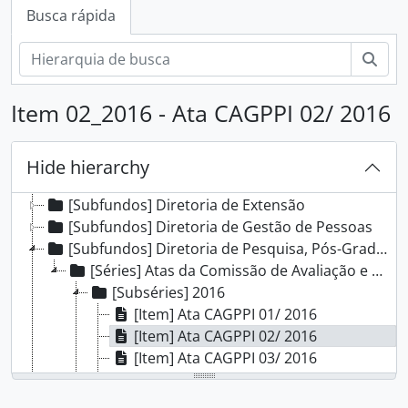
Busca rápida
Busc
[Fundos] Campus Porto Alegre - IFRS
[Subfundos] Comissão Interna de Saúde, Segurança e Prevenção de Acidentes
Item 02_2016 - Ata CAGPPI 02/ 2016
[Subfundos] Comissão Local do Programa de Acompanhamento de Egressos
[Subfundos] Comissão Própria de Avaliação Local
[Subfundos] Conselho do Campus Porto Alegre
Hide hierarchy
[Subfundos] Direção Geral
[Subfundos] Diretoria de Extensão
[Subfundos] Diretoria de Gestão de Pessoas
[Subfundos] Diretoria de Pesquisa, Pós-Graduação e Inovação
[Séries] Atas da Comissão de Avaliação e Gestão de Projetos de Pesquisa e Inovação
[Subséries] 2016
[Item] Ata CAGPPI 01/ 2016
[Item] Ata CAGPPI 02/ 2016
[Item] Ata CAGPPI 03/ 2016
[Item] Ata CAGPPI 04/ 2016
[Item] Ata CAGPPI 05/ 2016