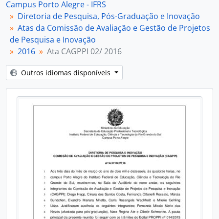
Campus Porto Alegre - IFRS
[Item] Ata CAGPPI 06/ 2016
Diretoria de Pesquisa, Pós-Graduação e Inovação
[Item] Ata CAGPPI 07/ 2016
Atas da Comissão de Avaliação e Gestão de Projetos
[Item] Ata CAGPPI 08/ 2016
de Pesquisa e Inovação
[Item] Ata CAGPPI 09/ 2016
2016
Ata CAGPPI 02/ 2016
[Item] Ata CAGPPI 10/ 2016
[Item] Ata CAGPPI 11/ 2016
Outros idiomas disponíveis
[Item] Ata CAGPPI 12/ 2016
[Subséries] 2017
[Subséries] 2018
[Subséries] 2019
[Subséries] 2020
[Subséries] 2021
[Subséries] 2022
[Subséries] 2023
[Subséries] 2024
[Subséries] 2025
[Subséries] 2026
[Subfundos] Núcleo de Memória