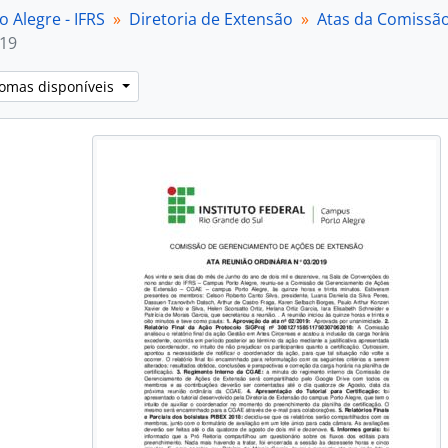
[Subséries] 2021
 Alegre - IFRS
Diretoria de Extensão
Atas da Comissã
[Subséries] 2022
019
[Subséries] 2023
bfundos] Diretoria de Gestão de Pessoas
iomas disponíveis
bfundos] Diretoria de Pesquisa, Pós-Graduação e Inovação
ubfundos] Núcleo de Memória