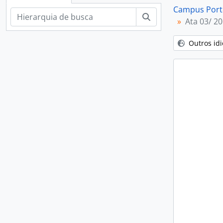
Campus Porto
Buscar
Ata 03/ 2
[Su
Outros id
[Su
[S