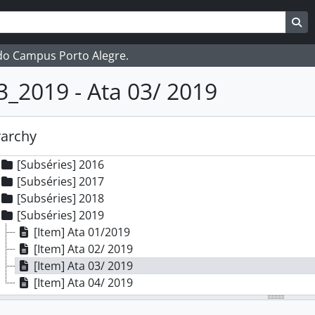
ar
es de busca
Bu
s] Campus Porto Alegre - IFRS
ubfundos] Comissão Interna de Saúde, Segurança e Prevenç
 do Campus Porto Alegre.
ubfundos] Comissão Local do Programa de Acompanhament
bfundos] Comissão Própria de Avaliação Local
3_2019 - Ata 03/ 2019
ubfundos] Conselho do Campus Porto Alegre
bfundos] Direção Geral
bfundos] Diretoria de Extensão
rarchy
[Séries] Atas da Comissão de Gerenciamento de Ações de 
[Subséries] 2016
[Subséries] 2017
[Subséries] 2018
[Subséries] 2019
[Item] Ata 01/2019
[Item] Ata 02/ 2019
[Item] Ata 03/ 2019
[Item] Ata 04/ 2019
[Subséries] 2020