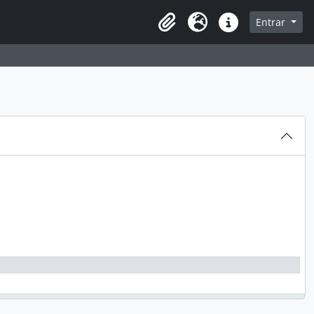
sque na página de navegação
Entrar
Idioma
Atalhos
ão de Acidentes
o de Egressos
Extensão