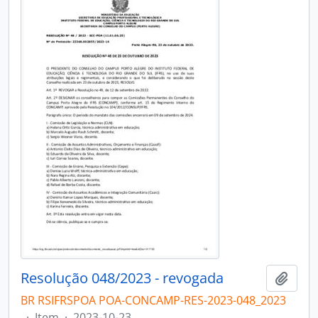
Resolução 048/2023 - revogada
Adici
BR RSIFRSPOA POA-CONCAMP-RES-2023-048_2023
·
Item
·
2023-10-23