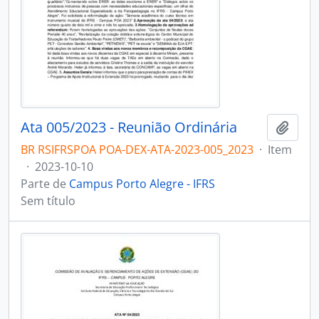
Ata 005/2023 - Reunião Ordinária
Adici
BR RSIFRSPOA POA-DEX-ATA-2023-005_2023
·
Item
·
2023-10-10
Parte de
Campus Porto Alegre - IFRS
Sem título