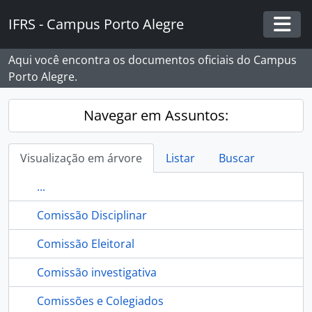
Skip to main content
IFRS - Campus Porto Alegre
Togg
Aqui você encontra os documentos oficiais do Campus
Porto Alegre.
Navegar em Assuntos:
Visualização em árvore
Listar
Buscar
...
Comissão Disciplinar
Comissão Eleitoral
Comissão investigativa
Comissões e Colegiados