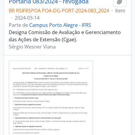
Portaria 083/2024 - revogada
Adici
BR RSIFRSPOA POA-DG-PORT-2024-083_2024
·
Item
·
2024-03-14
Parte de
Campus Porto Alegre - IFRS
Designa Comissão de Avaliação e Gerenciamento
das Ações de Extensão (Cgae).
Sérgio Wesner Viana