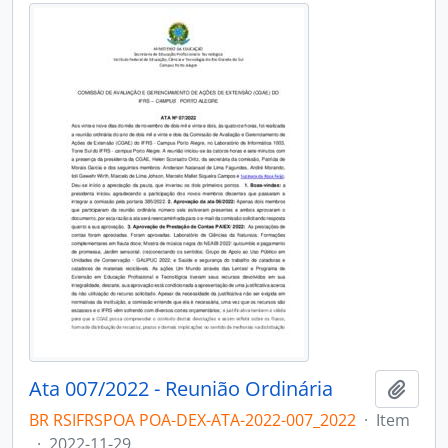
Ata 007/2022 - Reunião Ordinária
Adici
BR RSIFRSPOA POA-DEX-ATA-2022-007_2022
·
Item
·
2022-11-29