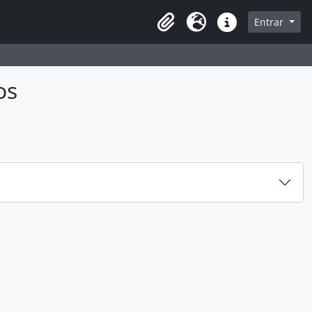
sque na página de navegação
Entrar
Idioma
Ligações rápidas
os