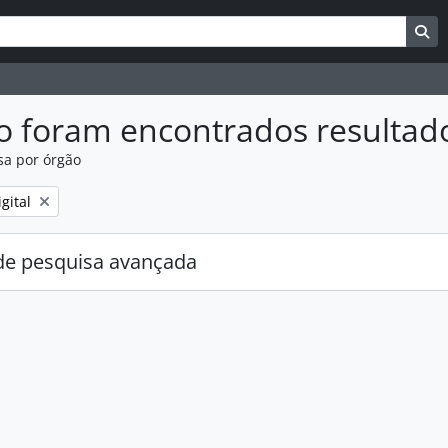
uisar
es de busca
Bu
o foram encontrados resultad
sa por órgão
:
gital
e pesquisa avançada