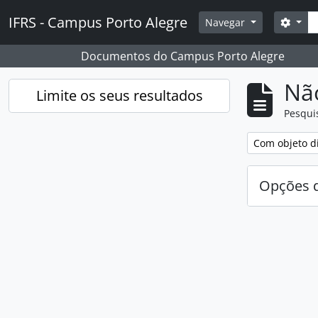
Skip to main content
Pesq
IFRS - Campus Porto Alegre
Opçõ
Navegar
Documentos do Campus Porto Alegre
Nã
Limite os seus resultados
Pesqui
Remover filtro
Com objeto di
Opções d