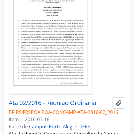
Ata 02/2016 - Reunião Ordinária
Adici
BR RSIFRSPOA POA-CONCAMP-ATA-2016-02_2016
·
Item
·
2016-03-16
Parte de
Campus Porto Alegre - IFRS
Ata da Reunião Ordinária do Conselho do Campus