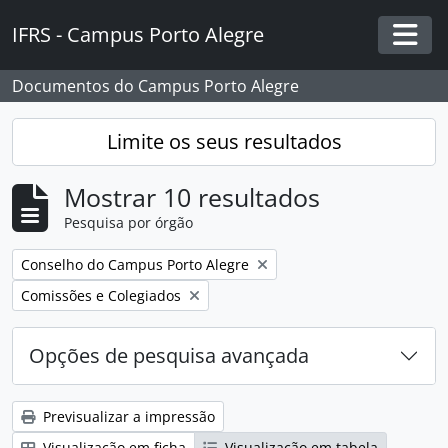
Skip to main content
IFRS - Campus Porto Alegre
Togg
Documentos do Campus Porto Alegre
Limite os seus resultados
Mostrar 10 resultados
Pesquisa por órgão
Remover filtro:
Conselho do Campus Porto Alegre
Remover filtro:
Comissões e Colegiados
Opções de pesquisa avançada
Previsualizar a impressão
Visualização em ficha
Visualização em tabela