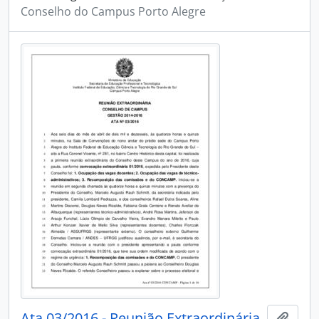
Conselho do Campus Porto Alegre
Ata 03/2016 - Reunião Extraordinária
Adici