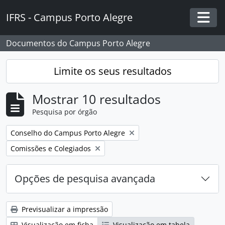
Skip to main content
IFRS - Campus Porto Alegre
Togg
Documentos do Campus Porto Alegre
Limite os seus resultados
Mostrar 10 resultados
Pesquisa por órgão
Remover filtro:
Conselho do Campus Porto Alegre
Remover filtro:
Comissões e Colegiados
Opções de pesquisa avançada
Previsualizar a impressão
Visualização em ficha
Visualização em tabela