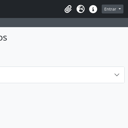
sque na página de navegação
Entrar
Idioma
Ligações rápidas
os