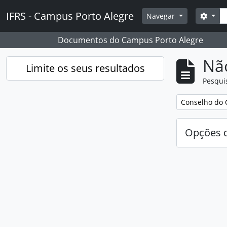
Skip to main content
Pesq
IFRS - Campus Porto Alegre
Opçõ
Navegar
Documentos do Campus Porto Alegre
Nã
Limite os seus resultados
Pesqui
Remover filtro
Conselho do 
Opções d