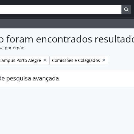
uisar
es de busca
Bu
o foram encontrados resultad
sa por órgão
:
Remover filtro:
Campus Porto Alegre
Comissões e Colegiados
e pesquisa avançada