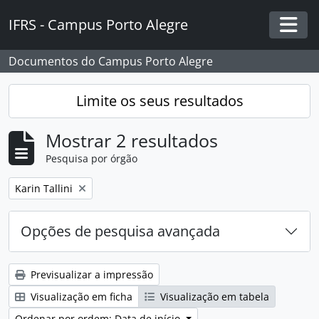
Skip to main content
IFRS - Campus Porto Alegre
Togg
Documentos do Campus Porto Alegre
Limite os seus resultados
Mostrar 2 resultados
Pesquisa por órgão
Remover filtro:
Karin Tallini
Opções de pesquisa avançada
Previsualizar a impressão
Visualização em ficha
Visualização em tabela
Ordenar por ordem: Data de início