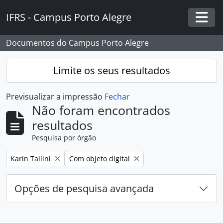
Skip to main content
IFRS - Campus Porto Alegre
Togg
Documentos do Campus Porto Alegre
Limite os seus resultados
Previsualizar a impressão
Fechar
Não foram encontrados
resultados
Pesquisa por órgão
Remover filtro:
Remover filtro:
Karin Tallini
Com objeto digital
Opções de pesquisa avançada