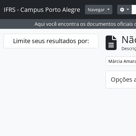
Skip to main content
Busc
IFRS - Campus Porto Alegre
Opçõ
Navegar
Aqui você encontra os documentos oficiais
Nã
Limite seus resultados por:
Descriç
Remover filtro
Márcia Amara
Opções 