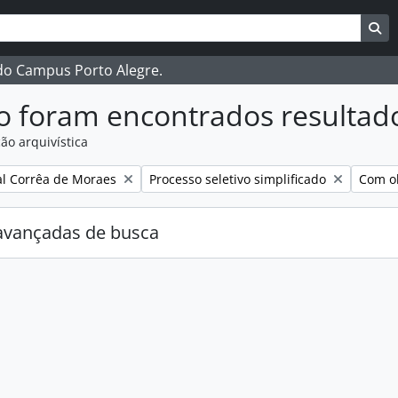
ar
es de busca
Bu
 do Campus Porto Alegre.
o foram encontrados resultad
ão arquivística
:
Remover filtro:
Remove
l Corrêa de Moraes
Processo seletivo simplificado
Com ob
avançadas de busca