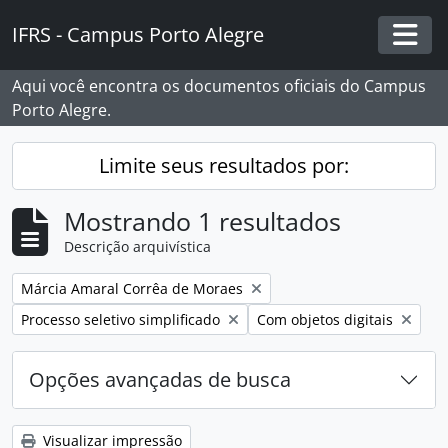
Skip to main content
IFRS - Campus Porto Alegre
Togg
Aqui você encontra os documentos oficiais do Campus
Porto Alegre.
Limite seus resultados por:
Mostrando 1 resultados
Descrição arquivística
Remover filtro:
Márcia Amaral Corrêa de Moraes
Remover filtro:
Remover filtro:
Processo seletivo simplificado
Com objetos digitais
Opções avançadas de busca
Visualizar impressão