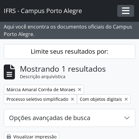
Skip to main content
IFRS - Campus Porto Alegre
Togg
Aqui você encontra os documentos oficiais do Campus
Porto Alegre.
Limite seus resultados por:
Mostrando 1 resultados
Descrição arquivística
Remover filtro:
Márcia Amaral Corrêa de Moraes
Remover filtro:
Remover filtro:
Processo seletivo simplificado
Com objetos digitais
Opções avançadas de busca
Visualizar impressão