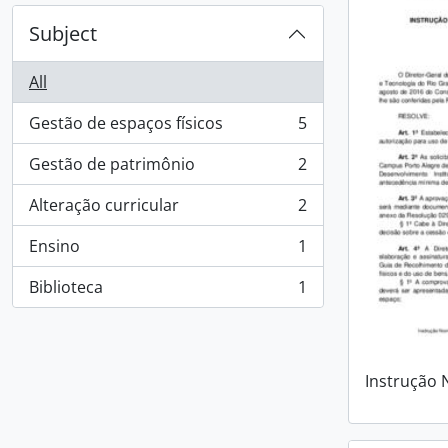
Subject
All
Gestão de espaços físicos
5
, 5 results
Gestão de patrimônio
2
, 2 results
Alteração curricular
2
, 2 results
Ensino
1
, 1 results
Biblioteca
1
, 1 results
Instrução 