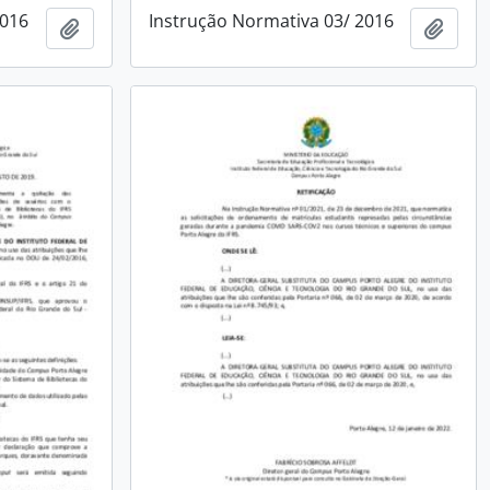
2016
Instrução Normativa 03/ 2016
Add to clipboard
Add t