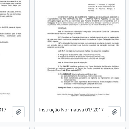
017
Instrução Normativa 01/ 2017
Add to clipboard
Add t