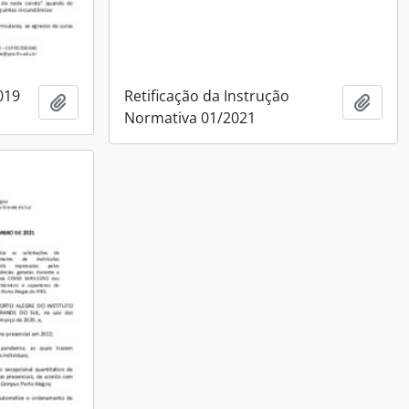
019
Retificação da Instrução
Add to clipboard
Add t
Normativa 01/2021