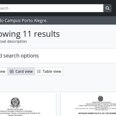
ch
 options
Sea
 do Campus Porto Alegre.
wing 11 results
ival description
 search options
iew
Card view
Table view