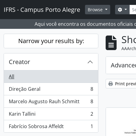
Skip to main content
Sear
IFRS - Campus Porto Alegre
Search
Browse
Aqui você encontra os documentos oficiais
Sho
Narrow your results by:
AAArch
Creator
Advanced
All
Print prev
Direção Geral
8
, 8 results
Marcelo Augusto Rauh Schmitt
8
, 8 results
Karin Tallini
2
, 2 results
Fabrício Sobrosa Affeldt
1
, 1 results