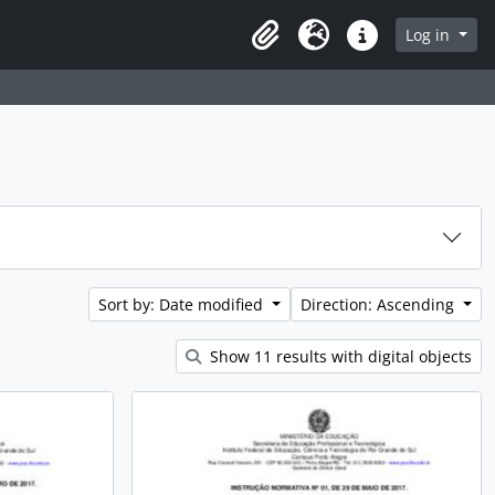
rch in browse page
Log in
Clipboard
Language
Quick links
Sort by: Date modified
Direction: Ascending
Show 11 results with digital objects