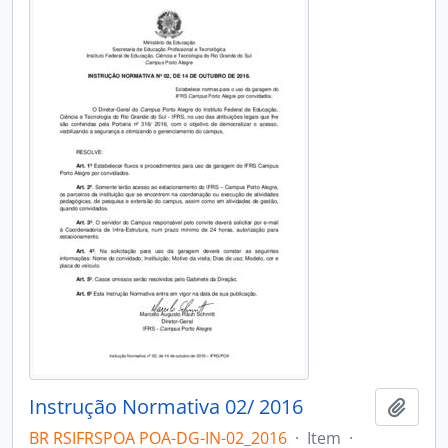
Instrução Normativa 02/ 2016
Adici
BR RSIFRSPOA POA-DG-IN-02_2016
·
Item
·