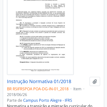
Instrução Normativa 01/2018
Adici
BR RSIFRSPOA POA-DG-IN-01_2018
·
Item
·
2018/06/26
Parte de
Campus Porto Alegre - IFRS
Normatiza a transição e migração curricular do