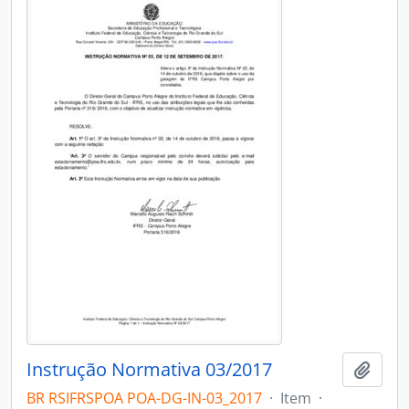
Instrução Normativa 03/2017
Add t
BR RSIFRSPOA POA-DG-IN-03_2017
·
Item
·