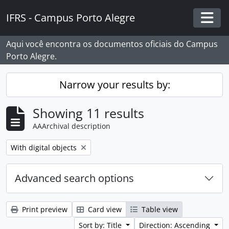
Skip to main content
IFRS - Campus Porto Alegre
Togg
Aqui você encontra os documentos oficiais do Campus
Porto Alegre.
Narrow your results by:
Showing 11 results
AAArchival description
Remove filter:
With digital objects
Advanced search options
Print preview
Card view
Table view
Sort by: Title
Direction: Ascending