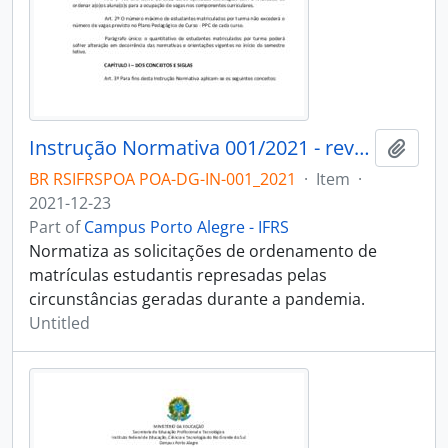
Instrução Normativa 001/2021 - revogado
Add t
BR RSIFRSPOA POA-DG-IN-001_2021
·
Item
·
2021-12-23
Part of
Campus Porto Alegre - IFRS
Normatiza as solicitações de ordenamento de
matrículas estudantis represadas pelas
circunstâncias geradas durante a pandemia.
Untitled