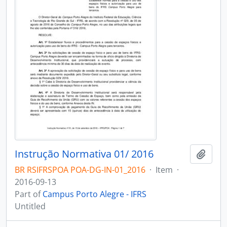
Instrução Normativa 01/ 2016
Add t
BR RSIFRSPOA POA-DG-IN-01_2016
·
Item
·
2016-09-13
Part of
Campus Porto Alegre - IFRS
Untitled