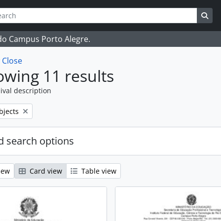
ch
 options
Sea
 do Campus Porto Alegre.
w
Close
wing 11 results
ival description
bjects
 search options
iew
Card view
Table view