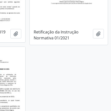
019
Retificação da Instrução
Add to clipboard
Add t
Normativa 01/2021