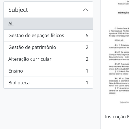
Subject
All
Gestão de espaços físicos
5
, 5 results
Gestão de patrimônio
2
, 2 results
Alteração curricular
2
, 2 results
Ensino
1
, 1 results
Biblioteca
1
, 1 results
Instrução 