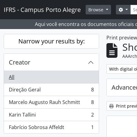
Skip to main content
Sear
IFRS - Campus Porto Alegre
Search
Browse
Aqui você encontra os documentos oficiais
Print previe
Narrow your results by:
Sho
AAArch
Creator
Remove filter:
With digital o
All
Advanced
Direção Geral
8
, 8 results
Marcelo Augusto Rauh Schmitt
8
, 8 results
Print prev
Karin Tallini
2
, 2 results
Fabrício Sobrosa Affeldt
1
, 1 results