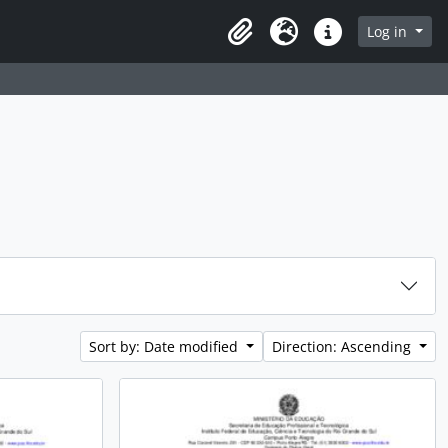
rch in browse page
Log in
Clipboard
Language
Quick links
Sort by: Date modified
Direction: Ascending