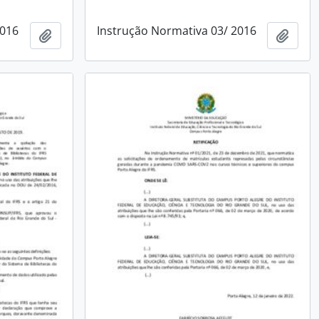
2016
Instrução Normativa 03/ 2016
Add to clipboard
Add t