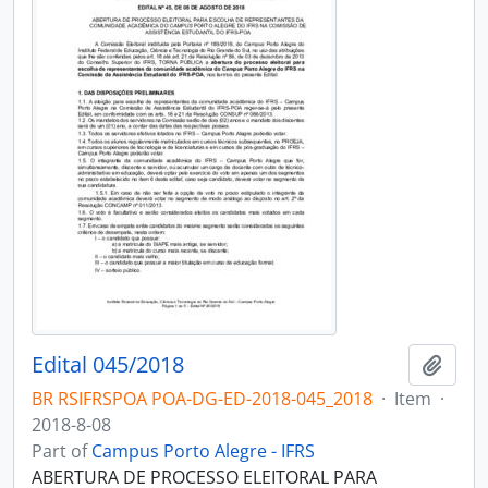
Edital 045/2018
Add t
BR RSIFRSPOA POA-DG-ED-2018-045_2018
·
Item
·
2018-8-08
Part of
Campus Porto Alegre - IFRS
ABERTURA DE PROCESSO ELEITORAL PARA