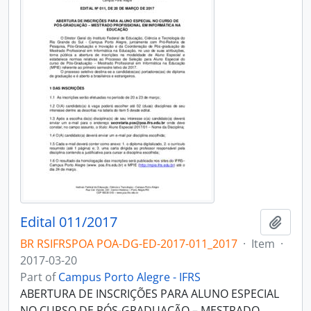
Edital 011/2017
Add t
BR RSIFRSPOA POA-DG-ED-2017-011_2017
·
Item
·
2017-03-20
Part of
Campus Porto Alegre - IFRS
ABERTURA DE INSCRIÇÕES PARA ALUNO ESPECIAL
NO CURSO DE PÓS-GRADUAÇÃO – MESTRADO