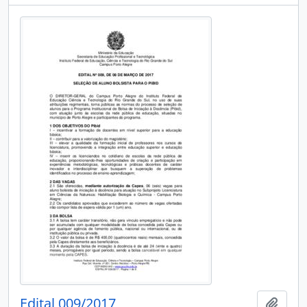
Edital 009/2017
Add t