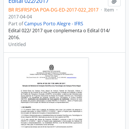
Edital 022/2017
Add t
BR RSIFRSPOA POA-DG-ED-2017-022_2017
·
Item
·
2017-04-04
Part of
Campus Porto Alegre - IFRS
Edital 022/ 2017 que conplementa o Edital 014/
2016.
Untitled