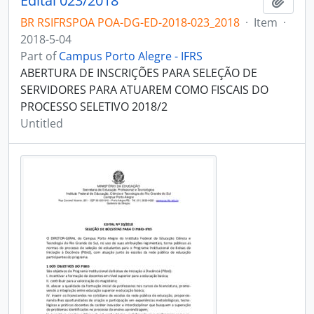
Edital 023/2018
Add t
BR RSIFRSPOA POA-DG-ED-2018-023_2018
·
Item
·
2018-5-04
Part of
Campus Porto Alegre - IFRS
ABERTURA DE INSCRIÇÕES PARA SELEÇÃO DE
SERVIDORES PARA ATUAREM COMO FISCAIS DO
PROCESSO SELETIVO 2018/2
Untitled