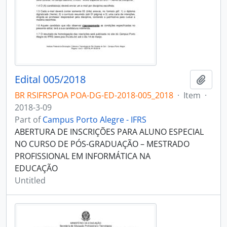
Edital 005/2018
Add t
BR RSIFRSPOA POA-DG-ED-2018-005_2018
·
Item
·
2018-3-09
Part of
Campus Porto Alegre - IFRS
ABERTURA DE INSCRIÇÕES PARA ALUNO ESPECIAL
NO CURSO DE PÓS-GRADUAÇÃO – MESTRADO
PROFISSIONAL EM INFORMÁTICA NA
EDUCAÇÃO
Untitled