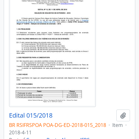
Edital 015/2018
Add t
BR RSIFRSPOA POA-DG-ED-2018-015_2018
·
Item
·
2018-4-11