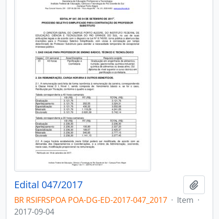
Edital 047/2017
Adici
BR RSIFRSPOA POA-DG-ED-2017-047_2017
·
Item
·
2017-09-04