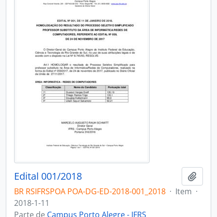
Edital 001/2018
Adici
BR RSIFRSPOA POA-DG-ED-2018-001_2018
·
Item
·
2018-1-11
Parte de
Campus Porto Alegre - IFRS