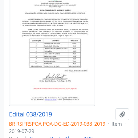
Edital 038/2019
Adici
BR RSIFRSPOA POA-DG-ED-2019-038_2019
·
Item
·
2019-07-29