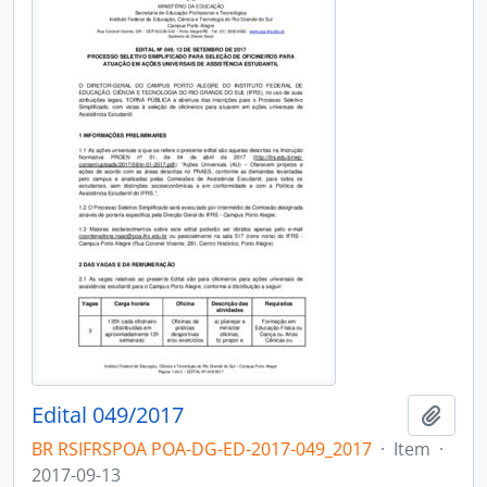
Edital 049/2017
Adici
BR RSIFRSPOA POA-DG-ED-2017-049_2017
·
Item
·
2017-09-13