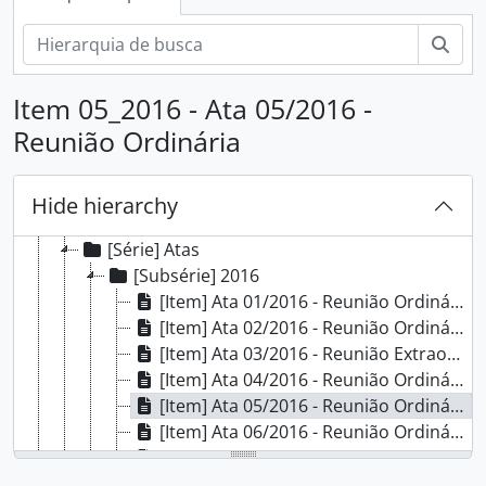
Pesq
Item 05_2016 - Ata 05/2016 -
[Arquivo] Campus Porto Alegre - IFRS
Reunião Ordinária
[Grupo] Comissão Interna de Saúde, Segurança e Prevenção de Acidentes
[Grupo] Comissão Local do Programa de Acompanhamento de Egressos
[Grupo] Comissão Própria de Avaliação Local
Hide hierarchy
[Grupo] Conselho do Campus Porto Alegre
[Série] Atas
[Subsérie] 2016
[Item] Ata 01/2016 - Reunião Ordinária
[Item] Ata 02/2016 - Reunião Ordinária
[Item] Ata 03/2016 - Reunião Extraordinária
[Item] Ata 04/2016 - Reunião Ordinária
[Item] Ata 05/2016 - Reunião Ordinária
[Item] Ata 06/2016 - Reunião Ordinária
[Item] Ata 07/2016 - Reunião Extraordinária
[Item] Ata 08/2016 - Reunião Ordinária