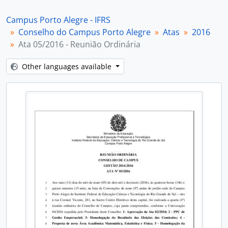
[Item] Ata 07/2016 - Reunião Extraordinária
[Item] Ata 08/2016 - Reunião Ordinária
Campus Porto Alegre - IFRS
[Item] Ata 09/2016 - Reunião Ordinária
Conselho do Campus Porto Alegre
Atas
2016
[Item] Ata 10/2016 - Reunião Extraordinária
Ata 05/2016 - Reunião Ordinária
[Item] Ata 11/2016 - Reunião Ordinária
[Item] Ata 12/2016 - Reunião Ordinária
Other languages available
[Subseries] 2017
[Subseries] 2018
[Subseries] 2019
[Subseries] 2020
[Subseries] 2021
[Subseries] 2022
[Subseries] 2023
[Subseries] 2024
[Subseries] 2025
[Subseries] 2026
[Series] Manifestações
[Series] Resoluções
[Subfonds] Direção Geral