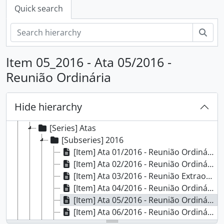
Quick search
Sear
Item 05_2016 - Ata 05/2016 -
[Fonds] Campus Porto Alegre - IFRS
Reunião Ordinária
[Subfonds] Comissão Interna de Saúde, Segurança e Prevenção de Acidentes
[Subfonds] Comissão Local do Programa de Acompanhamento de Egressos
[Subfonds] Comissão Própria de Avaliação Local
Hide hierarchy
[Subfonds] Conselho do Campus Porto Alegre
[Series] Atas
[Subseries] 2016
[Item] Ata 01/2016 - Reunião Ordinária
[Item] Ata 02/2016 - Reunião Ordinária
[Item] Ata 03/2016 - Reunião Extraordinária
[Item] Ata 04/2016 - Reunião Ordinária
[Item] Ata 05/2016 - Reunião Ordinária
[Item] Ata 06/2016 - Reunião Ordinária