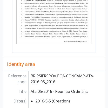
[Subfonds] Diretoria de Extensão
[Subfonds] Diretoria de Gestão de Pessoas
[Subfonds] Diretoria de Pesquisa, Pós-Graduação e Inovação
[Subfonds] Núcleo de Memória
Identity area
Reference
BR RSIFRSPOA POA-CONCAMP-ATA-
code
2016-05_2016
Title
Ata 05/2016 - Reunião Ordinária
Date(s)
2016-5-5 (Creation)