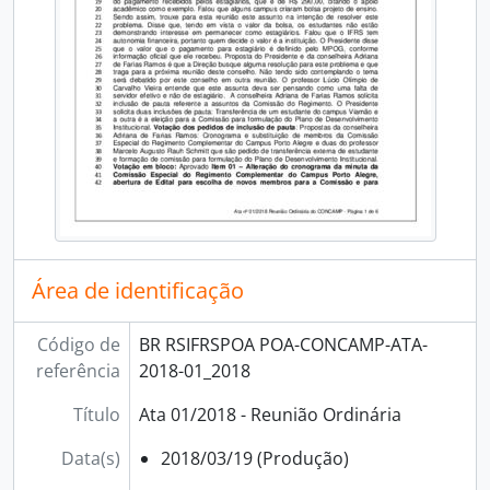
[Séries] Resoluções
[Subfundos] Direção Geral
[Subfundos] Diretoria de Extensão
[Subfundos] Diretoria de Gestão de Pessoas
[Subfundos] Diretoria de Pesquisa, Pós-Graduação e Inovação
[Subfundos] Núcleo de Memória
Área de identificação
Código de
BR RSIFRSPOA POA-CONCAMP-ATA-
referência
2018-01_2018
Título
Ata 01/2018 - Reunião Ordinária
Data(s)
2018/03/19 (Produção)