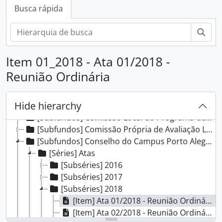
Busca rápida
Busc
Item 01_2018 - Ata 01/2018 -
Reunião Ordinária
[Fundos] Campus Porto Alegre - IFRS
Hide hierarchy
[Subfundos] Comissão Interna de Saúde, Segurança e Prevenção de Acidentes
[Subfundos] Comissão Local do Programa de Acompanhamento de Egressos
[Subfundos] Comissão Própria de Avaliação Local
[Subfundos] Conselho do Campus Porto Alegre
[Séries] Atas
[Subséries] 2016
[Subséries] 2017
[Subséries] 2018
[Item] Ata 01/2018 - Reunião Ordinária
[Item] Ata 02/2018 - Reunião Ordinária