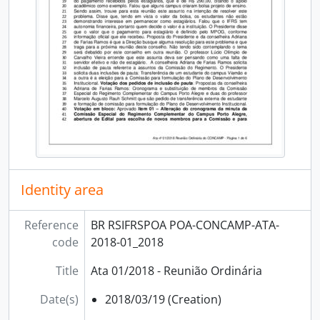
[Subfonds] Direção Geral
[Subfonds] Diretoria de Extensão
[Subfonds] Diretoria de Gestão de Pessoas
[Subfonds] Diretoria de Pesquisa, Pós-Graduação e Inovação
[Subfonds] Núcleo de Memória
Identity area
Reference
BR RSIFRSPOA POA-CONCAMP-ATA-
code
2018-01_2018
Title
Ata 01/2018 - Reunião Ordinária
Date(s)
2018/03/19 (Creation)