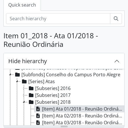
Quick search
Sear
Item 01_2018 - Ata 01/2018 -
Reunião Ordinária
[Fonds] Campus Porto Alegre - IFRS
[Subfonds] Comissão Interna de Saúde, Segurança e Prevenção de Acidentes
Hide hierarchy
[Subfonds] Comissão Local do Programa de Acompanhamento de Egressos
[Subfonds] Comissão Própria de Avaliação Local
[Subfonds] Conselho do Campus Porto Alegre
[Series] Atas
[Subseries] 2016
[Subseries] 2017
[Subseries] 2018
[Item] Ata 01/2018 - Reunião Ordinária
[Item] Ata 02/2018 - Reunião Ordinária
[Item] Ata 03/2018 - Reunião Ordinária