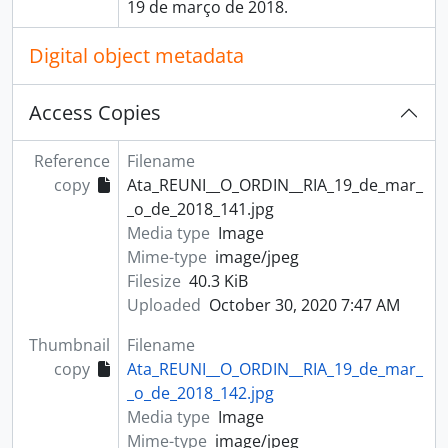
19 de março de 2018.
Digital object metadata
Access Copies
Reference
Filename
copy
Ata_REUNI__O_ORDIN__RIA_19_de_mar_
_o_de_2018_141.jpg
Media type
Image
Mime-type
image/jpeg
Filesize
40.3 KiB
Uploaded
October 30, 2020 7:47 AM
Thumbnail
Filename
copy
Ata_REUNI__O_ORDIN__RIA_19_de_mar_
_o_de_2018_142.jpg
Media type
Image
Mime-type
image/jpeg