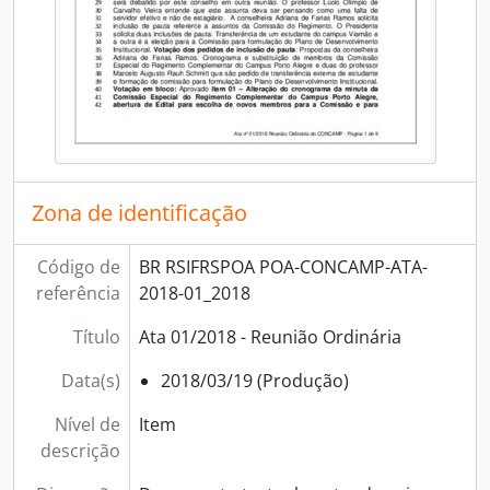
[Grupo] Direção Geral
[Grupo] Diretoria de Extensão
[Grupo] Diretoria de Gestão de Pessoas
[Grupo] Diretoria de Pesquisa, Pós-Graduação e Inovação
[Grupo] Núcleo de Memória
Zona de identificação
Código de
BR RSIFRSPOA POA-CONCAMP-ATA-
referência
2018-01_2018
Título
Ata 01/2018 - Reunião Ordinária
Data(s)
2018/03/19 (Produção)
Nível de
Item
descrição