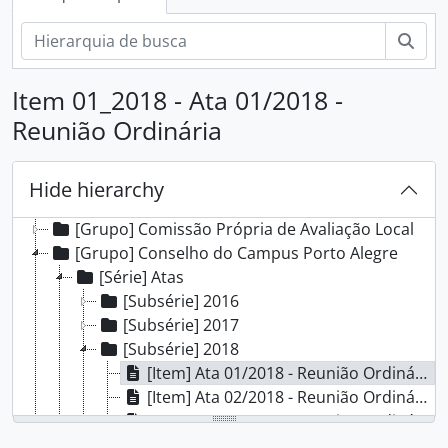
Pesq
Item 01_2018 - Ata 01/2018 -
Reunião Ordinária
[Arquivo] Campus Porto Alegre - IFRS
[Grupo] Comissão Interna de Saúde, Segurança e Prevenção de Acidentes
Hide hierarchy
[Grupo] Comissão Local do Programa de Acompanhamento de Egressos
[Grupo] Comissão Própria de Avaliação Local
[Grupo] Conselho do Campus Porto Alegre
[Série] Atas
[Subsérie] 2016
[Subsérie] 2017
[Subsérie] 2018
[Item] Ata 01/2018 - Reunião Ordinária
[Item] Ata 02/2018 - Reunião Ordinária
[Item] Ata 03/2018 - Reunião Ordinária
[Item] Ata 04/2018 - Reunião Ordinária