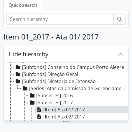
Quick search
Sear
Item 01_2017 - Ata 01/ 2017
[Fonds] Campus Porto Alegre - IFRS
[Subfonds] Comissão Interna de Saúde, Segurança e Prevenção de Acidentes
[Subfonds] Comissão Local do Programa de Acompanhamento de Egressos
Hide hierarchy
[Subfonds] Comissão Própria de Avaliação Local
[Subfonds] Conselho do Campus Porto Alegre
[Subfonds] Direção Geral
[Subfonds] Diretoria de Extensão
[Series] Atas da Comissão de Gerenciamento de Ações de Extensão
[Subseries] 2016
[Subseries] 2017
[Item] Ata 01/ 2017
[Item] Ata 02/ 2017
[Item] Ata 03/ 2017
[Item] Ata 04/ 2017