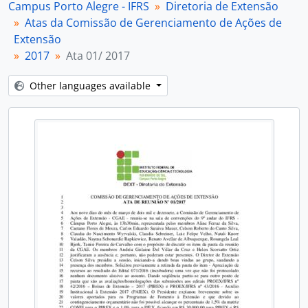
Campus Porto Alegre - IFRS
Diretoria de Extensão
[Item] Ata 05/ 2017
Atas da Comissão de Gerenciamento de Ações de
[Item] Ata 06/ 2017
Extensão
[Item] Ata 07/ 2017
2017
Ata 01/ 2017
[Item] Ata 08/ 2017
[Item] Ata 09/ 2017
Other languages available
[Subseries] 2018
[Subseries] 2019
[Subseries] 2020
[Subseries] 2021
[Subseries] 2022
[Subseries] 2023
[Subfonds] Diretoria de Gestão de Pessoas
[Subfonds] Diretoria de Pesquisa, Pós-Graduação e Inovação
[Subfonds] Núcleo de Memória