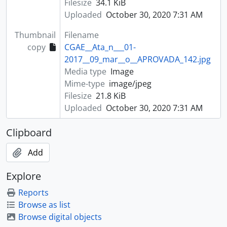
Filesize
34.1 KiB
Uploaded
October 30, 2020 7:31 AM
Thumbnail
Filename
copy
CGAE__Ata_n___01-
2017__09_mar__o__APROVADA_142.jpg
Media type
Image
Mime-type
image/jpeg
Filesize
21.8 KiB
Uploaded
October 30, 2020 7:31 AM
Clipboard
Add
Explore
Reports
Browse as list
Browse digital objects