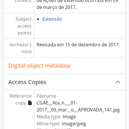
content
de Ações de Extensão ocorrida em 09
de março de 2017.
Subject
Extensão
access
points
Archivist's
Revisada em 15 de dezembro de 2017.
note
Digital object metadata
Access Copies
Reference
Filename
copy
CGAE__Ata_n___01-
2017__09_mar__o__APROVADA_141.jpg
Media type
Image
Mime-type
image/jpeg