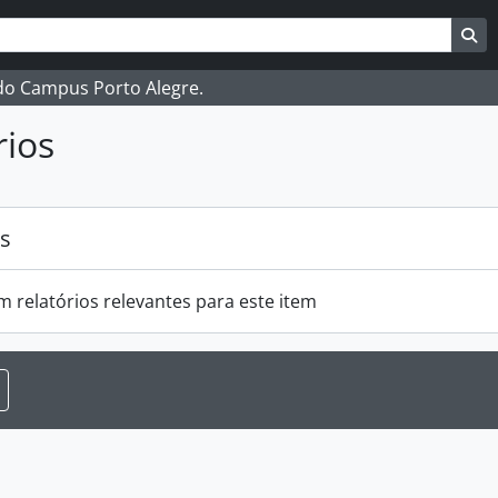
ar
es de busca
Bu
 do Campus Porto Alegre.
rios
os
m relatórios relevantes para este item