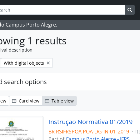
ch
 options
Sea
 do Campus Porto Alegre.
wing 1 results
ival description
Remove filter:
With digital objects
 search options
iew
Card view
Table view
Instrução Normativa 01/2019
BR RSIFRSPOA POA-DG-IN-01_2019
·
I
Part of
Campus Porto Alegre - IFRS