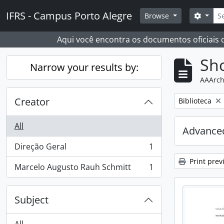
Skip to main content
Sear
IFRS - Campus Porto Alegre
Search
Browse
Aqui você encontra os documentos oficiais
Sho
Narrow your results by:
AAArch
Creator
Remove filter:
Biblioteca
All
Advanced
Direção Geral
1
, 1 results
Print prev
Marcelo Augusto Rauh Schmitt
1
, 1 results
Subject