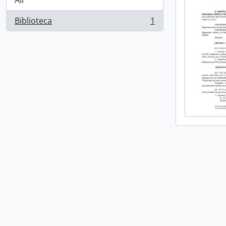
All
Biblioteca
1
, 1 results