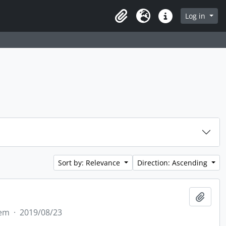
rch in browse page
Log in
Clipboard
Language
Quick links
Sort by: Relevance
Direction: Ascending
Add t
tem
·
2019/08/23