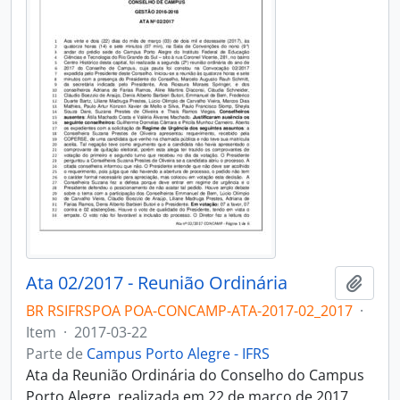
Ata 02/2017 - Reunião Ordinária
Adici
BR RSIFRSPOA POA-CONCAMP-ATA-2017-02_2017
·
Item
·
2017-03-22
Parte de
Campus Porto Alegre - IFRS
Ata da Reunião Ordinária do Conselho do Campus
Porto Alegre, realizada em 22 de março de 2017