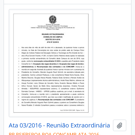
Ata 03/2016 - Reunião Extraordinária
Adici
BR RSIFRSPOA POA-CONCAMP-ATA-2016-