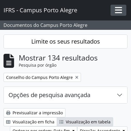
Skip to main content
IFRS - Campus Porto Alegre
Togg
Documentos do Campus Porto Alegre
Limite os seus resultados
Mostrar 134 resultados
Pesquisa por órgão
Remover filtro:
Conselho do Campus Porto Alegre
Opções de pesquisa avançada
Previsualizar a impressão
Visualização em ficha
Visualização em tabela
Ordenar por ordem: Data fim
Direção: Ascendente