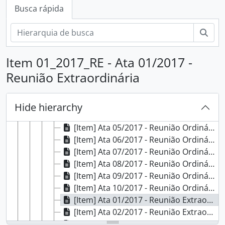
[Subfundos] Comissão Local do Programa de Acompanhamento de Egressos
Busca rápida
[Subfundos] Comissão Própria de Avaliação Local
[Subfundos] Conselho do Campus Porto Alegre
Busc
[Séries] Atas
[Subséries] 2016
Item 01_2017_RE - Ata 01/2017 -
[Subséries] 2017
Reunião Extraordinária
[Item] Ata 01/2017 - Reunião Ordinária
[Item] Ata 02/2017 - Reunião Ordinária
[Item] Ata 03/2017 - Reunião Ordinária
Hide hierarchy
[Item] Ata 04/2017 - Reunião Ordinária
[Item] Ata 05/2017 - Reunião Ordinária
[Item] Ata 06/2017 - Reunião Ordinária
[Item] Ata 07/2017 - Reunião Ordinária
[Item] Ata 08/2017 - Reunião Ordinária
[Item] Ata 09/2017 - Reunião Ordinária
[Item] Ata 10/2017 - Reunião Ordinária
[Item] Ata 01/2017 - Reunião Extraordinária
[Item] Ata 02/2017 - Reunião Extraordinária
[Item] Ata 03/2017 - Reunião Extraordinária