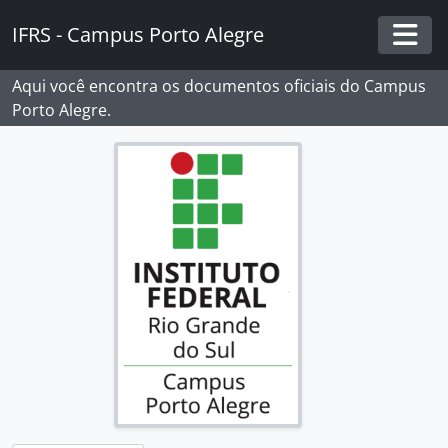
Skip to main content
IFRS - Campus Porto Alegre
Togg
Aqui você encontra os documentos oficiais do Campus
Porto Alegre.
[Fundos] Campus Porto Alegre - IFRS
[Subfundos] Comissão Interna de Saúde, Segurança e Prevenção de Acidentes