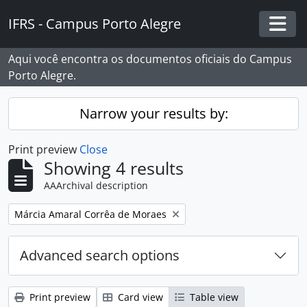
Skip to main content
IFRS - Campus Porto Alegre
Togg
Aqui você encontra os documentos oficiais do Campus
Porto Alegre.
Narrow your results by:
Print preview
Close
Showing 4 results
AAArchival description
Remove filter:
Márcia Amaral Corrêa de Moraes
Advanced search options
Print preview
Card view
Table view