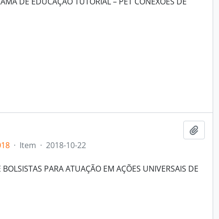
RAMA DE EDUCAÇÃO TUTORIAL – PET CONEXÕES DE
Add t
018
·
Item
·
2018-10-22
 BOLSISTAS PARA ATUAÇÃO EM AÇÕES UNIVERSAIS DE