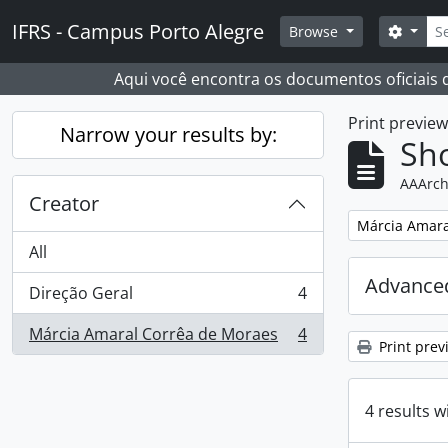
Skip to main content
Sear
IFRS - Campus Porto Alegre
Search
Browse
Aqui você encontra os documentos oficiais
Print previe
Narrow your results by:
Sho
AAArch
Creator
Remove filter:
Márcia Amara
All
Advanced
Direção Geral
4
, 4 results
Márcia Amaral Corrêa de Moraes
4
, 4 results
Print prev
4 results w