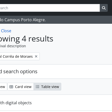
ch
 options
Sea
 do Campus Porto Alegre.
w
Close
wing 4 results
ival description
l Corrêa de Moraes
 search options
iew
Card view
Table view
ith digital objects