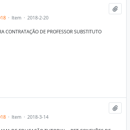
Add t
018
·
Item
·
2018-2-20
ARA CONTRATAÇÃO DE PROFESSOR SUBSTITUTO
Add t
018
·
Item
·
2018-3-14