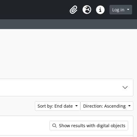
rch in browse page
Log in
Clipboard
Language
Quick links
Sort by: End date
Direction: Ascending
Show results with digital objects