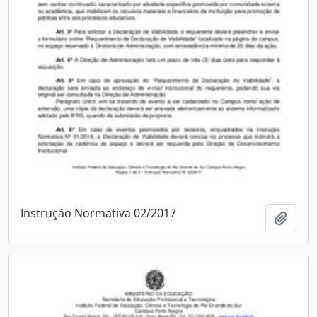
Instrução Normativa 02/2017
Add t